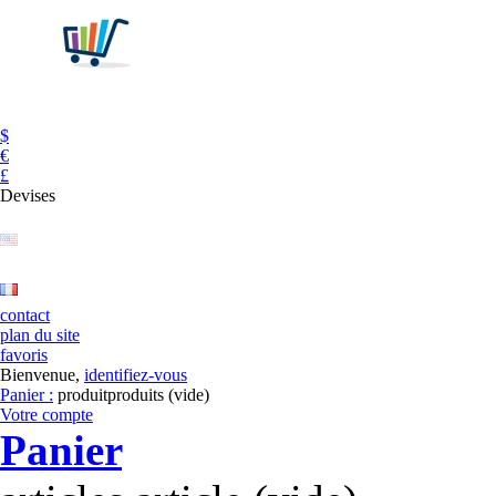
$
€
£
Devises
contact
plan du site
favoris
Bienvenue,
identifiez-vous
Panier :
produit
produits
(vide)
Votre compte
Panier